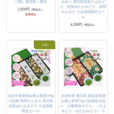
×3袋）鹿児島一番茶
み比べ 鹿児島知覧さえみど
り・知覧ゆたかみどり・静岡
2,850円
（税込み）
やぶきた ※会員様限定セー
在庫切れ
ル
4,200円
（税込み）
2026年産初摘み極上新茶100g
2026年産 鹿児島 知覧茶初摘
×2品種 静岡やぶきた 鹿児島
み極上新茶50g×2品種飲み比
知覧ゆたかみどり ※会員様
べ「少量美味ギフト」（さえ
限定セール
みどり・ゆたかみどり） ※