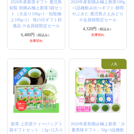
2026年産新茶ギフト 鹿児島
2026年産初摘み極上新茶100g
知覧 初摘み極上新茶3袋セッ
×2品種飲み比べギフト 静岡
ト（大走り100g×1・知覧極
やぶきた 鹿児島さえみどり
上100g×2） 母の日ギフト好
※会員様限定セール
適品 ※会員様限定セール
4,320円
（税込み）
6,480円
在庫切れ
（税込み）
在庫切れ
新茶 上煎茶ティーバッグ 3
2026年産初摘み極上新茶「少
袋ギフトセット （3g×12入り
量美味ギフト」50g×3品種飲