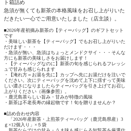
ト箱詰め
急須が無くても新茶の本格風味をお召し上がりいた
だきたい一心でご用意いたしました（店主談）。
■2026年産初摘み新茶の【ティーバッグ】のギフトセット
です
・美味しい新茶を【ティーバッグ】でもお召し上がりいた
だけます・・・
・急須が無い、急須はちょっとメンドクサイ・・・そんな
方にも新茶の美味しさをお届けします！
・【ティーバッグなのに】新茶の旬を感じられるフレッシ
ュで甘みも感じられます
・【淹れ方＝お湯を先に】カップへ先にお湯だけを注いで
ください。次にティーバッグを沈めて上下に揺すって美味
しい濃さになりましたらティーバッグを引き上げてお召し
上がりください（画像参照）。
・鹿児島茶らしい旨み・甘みが特徴の風味
・新茶は不老長寿の縁起物です！旬を贈りませんか？
■詰め合わせ内容
「2026年産新茶・上煎茶ティーバッグ（鹿児島県産）3
ｇ×12個入り」×５袋
新茶ならではの甘み・うま味も感じらる知覧茶を厳選仕