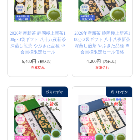
2026年産新茶 静岡極上新茶1
2026年産新茶 静岡極上新茶1
00g×3袋ギフト 八十八夜新茶
00g×2袋ギフト 八十八夜新茶
深蒸し煎茶 やぶきた品種 ※
深蒸し煎茶 やぶきた品種 ※
会員様限定セール
会員様限定セール価格
6,480円
4,200円
（税込み）
（税込み）
在庫切れ
在庫切れ