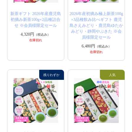
新茶ギフト 2026年産鹿児島
2026年産初摘み極上新茶100g
初摘み新茶100g×2品種詰合
×3品種飲み比べギフト 鹿児
せ ※会員様限定セール
島さえみどり・鹿児島ゆたか
みどり・静岡やぶきた ※会
4,320円
（税込み）
員様限定セール
在庫切れ
6,480円
（税込み）
在庫切れ