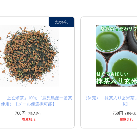
）「上玄米茶」100g （鹿児島産一番茶
（休売）「抹茶入り玄米茶」
使用）【メール便選択可能】
K】
700円
750円
（税込み）
（税込み
在庫切れ
在庫切れ