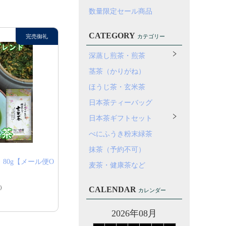
数量限定セール商品
CATEGORY
カテゴリー
深蒸し煎茶・煎茶
茎茶（かりがね）
ほうじ茶・玄米茶
日本茶ティーバッグ
日本茶ギフトセット
べにふうき粉末緑茶
抹茶（予約不可）
80g【メール便O
麦茶・健康茶など
）
CALENDAR
カレンダー
2026年08月