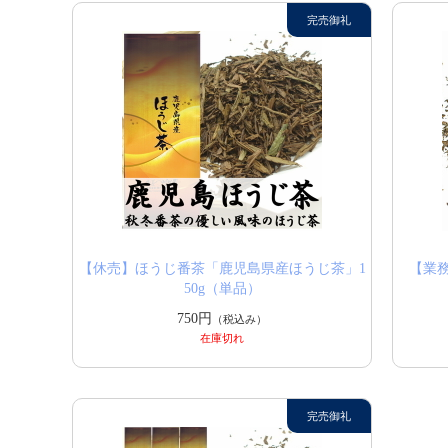
【休売】ほうじ番茶「鹿児島県産ほうじ茶」1
【業
50g（単品）
750円
（税込み）
在庫切れ