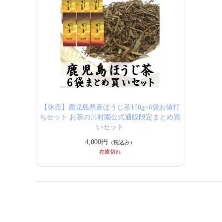
【休売】鹿児島県産ほうじ茶150g×6袋お値打
ちセット お茶の川村園公式通販限定まとめ買
いセット
4,000円
（税込み）
在庫切れ