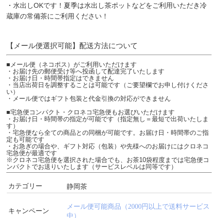
・水出しOKです！夏季は水出し茶ポットなどをご利用いただき冷
蔵庫の常備茶にご利用ください！
【メール便選択可能】配送方法について
■メール便（ネコポス）がご利用いただけます
・お届け先の郵便受け等へ投函して配達完了いたします
・お届け日・時間帯指定はできません
・当店出荷日を調整することは可能です（ご要望欄でお申し付けくださ
い）
・メール便ではギフト包装と代金引換の対応ができません
■宅急便コンパクト・クロネコ宅急便もお選びいただけます
・お届け日・時間帯の指定が可能です（指定無し＝最短で出荷いたしま
す）
・宅急便なら全ての商品との同梱が可能です。お届け日・時間帯のご指
定も可能です
・お急ぎの場合や、ギフト対応（包装）や先様へのお届けにはクロネコ
宅急便が最適です
※クロネコ宅急便を選択された場合でも、お茶10袋程度までは宅急便コ
ンパクトでお送りいたします（サービスレベルは同等です）
カテゴリー
静岡茶
メール便可能商品（2000円以上で送料サービス
キャンペーン
中）