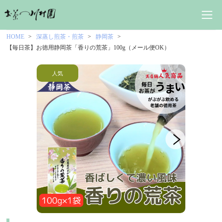
HOME
深蒸し煎茶・煎茶
静岡茶
【毎日茶】お徳用静岡茶「香りの荒茶」100g（メール便OK）