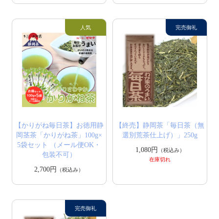
【かりがね毎日茶】お徳用静
【終売】静岡茶「毎日茶（無
岡茎茶「かりがね茶」100g×
選別荒茶仕上げ）」250g
5袋セット （メール便OK・
1,080円
（税込み）
包装不可）
在庫切れ
2,700円
（税込み）