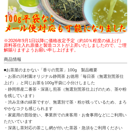
※2026年9月1日以降に価格改定予定（約10％程度の値上げ）
原料茶仕入れ原価と製造コストが上昇いたしましたので、ご理
解賜りますようお願い申し上げます。
商品情報
■お茶屋のまかない「香りの荒茶」100g 製品概要
・お茶の川村園オリジナル静岡茶 お徳用「毎日茶（無選別荒茶仕
上げ）」と同じお茶を100g平袋に小分けしました
・静岡県産二番茶・深蒸し煎茶（無選別荒茶仕上げのため、茎や粉
を残しています）
・渋み主体の緑茶ですが、無選別で茎・粉が残っているため、まろ
やかなコクも感じられます
・家庭用の普段使い、事業所での来客用・お食事用などにご利用い
ただいています
・深蒸し茶対応の茶こし網が付いた茶器・急須をご利用ください