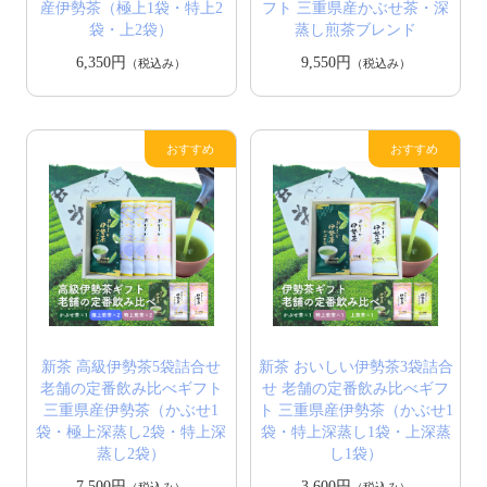
産伊勢茶（極上1袋・特上2
フト 三重県産かぶせ茶・深
袋・上2袋）
蒸し煎茶ブレンド
6,350円
9,550円
（税込み）
（税込み）
新茶 高級伊勢茶5袋詰合せ
新茶 おいしい伊勢茶3袋詰合
老舗の定番飲み比べギフト
せ 老舗の定番飲み比べギフ
三重県産伊勢茶（かぶせ1
ト 三重県産伊勢茶（かぶせ1
袋・極上深蒸し2袋・特上深
袋・特上深蒸し1袋・上深蒸
蒸し2袋）
し1袋）
7,500円
3,600円
（税込み）
（税込み）