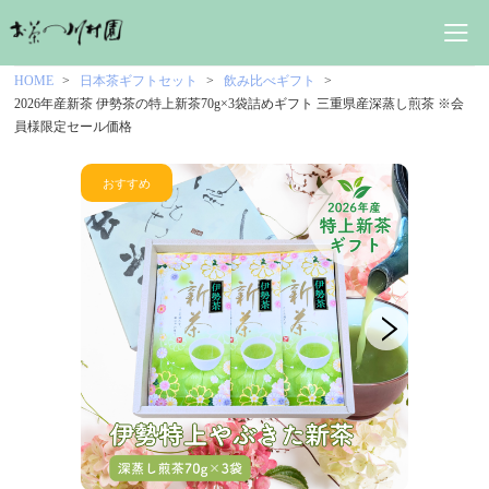
HOME
日本茶ギフトセット
飲み比べギフト
2026年産新茶 伊勢茶の特上新茶70g×3袋詰めギフト 三重県産深蒸し煎茶 ※会
員様限定セール価格