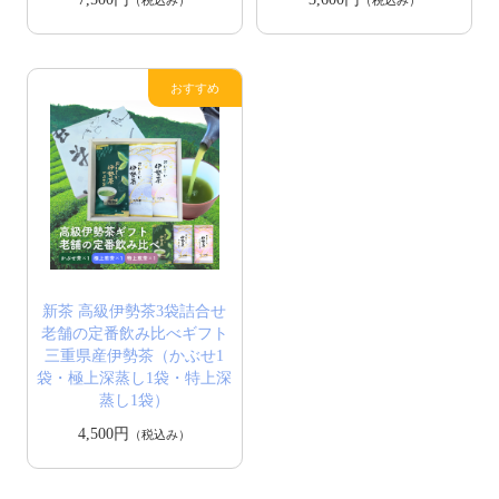
新茶 高級伊勢茶3袋詰合せ
老舗の定番飲み比べギフト
三重県産伊勢茶（かぶせ1
袋・極上深蒸し1袋・特上深
蒸し1袋）
4,500円
（税込み）