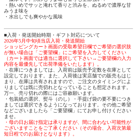
・熱いめでサッと淹れて香りと渋みを、ぬるめで濃厚な甘
みうま味を
・水出しでも爽やかな風味
■入荷・発送開始時期・ギフト対応について
2026
年5月中旬頃当店入荷・発送開始
ショッピングカート画面の受取希望日欄でご希望の選択肢
が無い場合は「ご要望欄」にご希望を入力してください
（カート画面では適当に選択して下さい→ご要望欄の入力
内容を最優先して出荷準備をいたします）。
・在庫につきましては、入荷前は販売予定数を在庫として
設定しております。また、入荷後は実店舗での販売もはじ
まり、在庫は共有されますので、ご注文のタイミングによ
りましては既に売切れとなっていることも想定されます。
万一、売り切れの際にはご容赦願います。
・包装紙の選択、熨斗（のし）・手提げ袋の要不要につき
ましては選択できるようになっております。その他ご希望
などございましたら「ご要望欄」にてお申し付けください
ませ。
・母の日お届け指定は承りますが、間に合わない可能性が
ございますことをご了承ください（その場合、入荷次第最
短日程でのお届けとなります）。