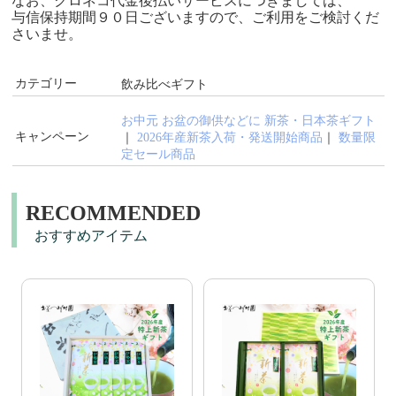
なお、クロネコ代金後払いサービスにつきましては、
与信保持期間９０日ございますので、ご利用をご検討くだ
さいませ。
カテゴリー
飲み比べギフト
お中元 お盆の御供などに 新茶・日本茶ギフト
キャンペーン
｜
2026年産新茶入荷・発送開始商品
｜
数量限
定セール商品
RECOMMENDED
おすすめアイテム