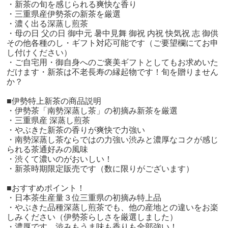
・新茶の旬を感じられる爽快な香り
・三重県産伊勢茶の新茶を厳選
・濃く出る深蒸し煎茶
・母の日 父の日 御中元 暑中見舞 御祝 内祝 快気祝 志 御供
その他各種のし・ギフト対応可能です（ご要望欄にてお申
し付けください）
・ご自宅用・御自身へのご褒美ギフトとしてもお求めいた
だけます・新茶は不老長寿の縁起物です！旬を贈りません
か？
■伊勢特上新茶の商品説明
・伊勢茶「南勢深蒸し茶」の初摘み新茶を厳選
・三重県産 深蒸し煎茶
・やぶきた新茶の香りが爽快で力強い
・南勢深蒸し茶ならではの力強い渋みと濃厚なコクが感じ
られる茶通好みの風味
・渋くて濃いのがおいしい！
・新茶時期限定販売です（数に限りがございます）
■おすすめポイント！
・日本茶生産量３位三重県の初摘み特上品
・やぶきた品種深蒸し煎茶でも、他の産地との違いをお楽
しみください（伊勢茶らしさを厳選しました）
・濃厚です。渋みもうま味も香りも全部強い！