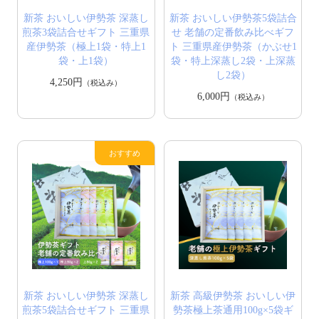
新茶 おいしい伊勢茶 深蒸し
新茶 おいしい伊勢茶5袋詰合
煎茶3袋詰合せギフト 三重県
せ 老舗の定番飲み比べギフ
産伊勢茶（極上1袋・特上1
ト 三重県産伊勢茶（かぶせ1
袋・上1袋）
袋・特上深蒸し2袋・上深蒸
し2袋）
4,250円
（税込み）
6,000円
（税込み）
新茶 おいしい伊勢茶 深蒸し
新茶 高級伊勢茶 おいしい伊
煎茶5袋詰合せギフト 三重県
勢茶極上茶通用100g×5袋ギ