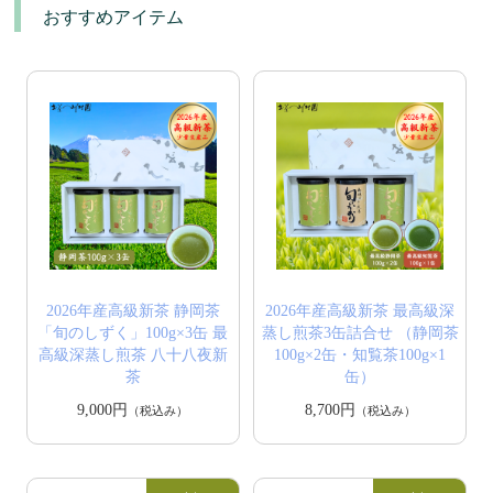
おすすめアイテム
2026年産高級新茶 静岡茶
2026年産高級新茶 最高級深
「旬のしずく」100g×3缶 最
蒸し煎茶3缶詰合せ （静岡茶
高級深蒸し煎茶 八十八夜新
100g×2缶・知覧茶100g×1
茶
缶）
9,000円
8,700円
（税込み）
（税込み）