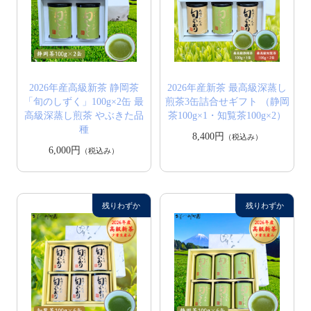
2026年産高級新茶 静岡茶
2026年産新茶 最高級深蒸し
「旬のしずく」100g×2缶 最
煎茶3缶詰合せギフト （静岡
高級深蒸し煎茶 やぶきた品
茶100g×1・知覧茶100g×2）
種
8,400円
（税込み）
6,000円
（税込み）