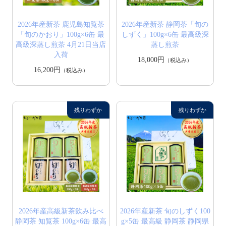
2026年産新茶 鹿児島知覧茶
2026年産新茶 静岡茶「旬の
「旬のかおり」100g×6缶 最
しずく」100g×6缶 最高級深
高級深蒸し煎茶 4月21日当店
蒸し煎茶
入荷
18,000円
（税込み）
16,200円
（税込み）
2026年産高級新茶飲み比べ
2026年産新茶 旬のしずく100
静岡茶 知覧茶 100g×6缶 最高
g×5缶 最高級 静岡茶 静岡県