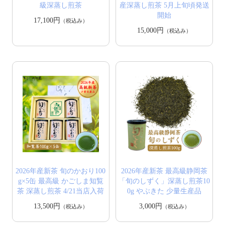
級深蒸し煎茶
産深蒸し煎茶 5月上旬頃発送
開始
17,100円
（税込み）
15,000円
（税込み）
2026年産新茶 旬のかおり100
2026年産新茶 最高級静岡茶
g×5缶 最高級 かごしま知覧
「旬のしずく」深蒸し煎茶10
茶 深蒸し煎茶 4/21当店入荷
0g やぶきた 少量生産品
13,500円
3,000円
（税込み）
（税込み）