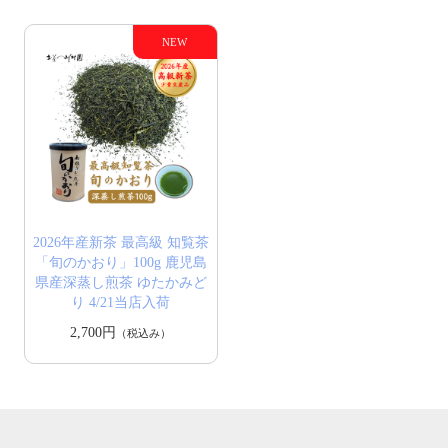
2026年産新茶 最高級 知覧茶
「旬のかおり」100g 鹿児島
県産深蒸し煎茶 ゆたかみど
り 4/21当店入荷
2,700円
（税込み）