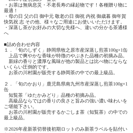
・お茶は無病息災・不老長寿の縁起物です！各種贈り物に
最適！
・母の日 父の日 御中元 敬老の日 御祝 内祝 御歳暮 御年賀
快気祝 志 その他、様々なご用途にお使いいただけます。
・深蒸し茶がお好みの大切な先様へ、違いの分かる茶通様
へ
■詰め合わせ内容
１．「旬のしずく」静岡県牧之原市産深蒸し煎茶100g×1缶
上品で爽やかな香味が特徴のやぶきた品種の初摘み品。
新緑の香りと濃厚な風味が他の製品とは比べ物にならな
いくらい圧倒的です。
お茶の川村園が販売する静岡茶の中での最上級品。
２．「旬のかおり」鹿児島県南九州市産深蒸し煎茶100g×1
缶
知覧茶「ゆたかみどり」品種の初摘み品。
高級品ならではの香りの良さと旨みの強い濃い味わいを
ご堪能下さい。
お茶の川村園が販売するかごしま茶（知覧茶）の中での
最上級品。
※2026年産新茶切替後初期ロットのみ新茶ラベルを貼付い