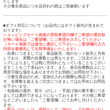
たします
※少量生産品につき品切れの節はご容赦願います
■ギフト対応について（お品代にはギフト箱代が含まれて
おります）
ショッピングカート画面の受取希望日欄でご希望の選択肢
が無い場合は「ご要望欄」にご希望を入力してください
（カート画面では適当に選択して下さい→ご要望欄の入力
内容を最優先して出荷準備をいたします）。
・在庫につきましては、単品販売・他のセット販売と共有
しており、実際の在庫数とは異なります。ご注文のタイミ
ングによりましては既に売切れとなっていることもござい
ますことをご了承ねがいます。また、表示在庫数以上にご
用意可能な場合もありますのでお気軽にお問合せ下さい。
・少量生産品のため、追加仕入れが困難な商品でございま
す。在庫数を超えるご注文につきましてはお早めにお問合
せ下さいませ。
・包装紙の選択、熨斗（のし）・手提げ袋の要不要につき
ましては選択できるようになっております。その他ご希望
などございましたら「ご要望欄」にてお申し付けください
ませ。
・熨斗（のし）は、原則として「内のし」でお掛けいたし