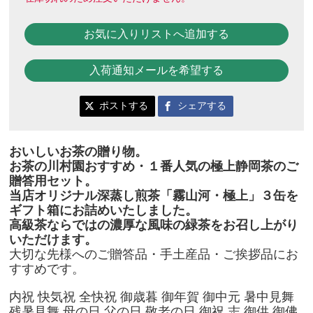
お気に入りリストへ追加する
入荷通知メールを希望する
ポストする
シェアする
おいしいお茶の贈り物。
お茶の川村園おすすめ・１番人気の極上静岡茶のご
贈答用セット。
当店オリジナル深蒸し煎茶「霧山河・極上」３缶を
ギフト箱にお詰めいたしました。
高級茶ならではの濃厚な風味の緑茶をお召し上がり
いただけます。
大切な先様へのご贈答品・手土産品・ご挨拶品にお
すすめです。
内祝 快気祝 全快祝 御歳暮 御年賀 御中元 暑中見舞
残暑見舞 母の日 父の日 敬老の日 御祝 志 御供 御佛