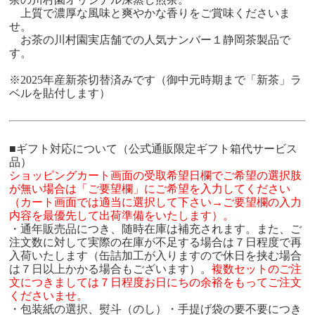
上質で濃厚な風味と爽やかな香りをご賞味くださいま
せ。
お茶の川村園実店舗での人気ナンバー１静岡茶製品で
す。
※2025年産新茶切替済みです（御中元時期まで「新茶」ラ
ベルを貼付します）
■ギフト対応について（公式通販限定ギフト箱代サービス
品）
ショッピングカート画面の受取希望日欄でご希望の選択肢
が無い場合は「ご要望欄」にご希望を入力してください
（カート画面では適当に選択して下さい→ご要望欄の入力
内容を最優先して出荷準備をいたします）。
・通年販売品につき、随時在庫は補充されます。また、ご
注文数に対して実際の在庫が不足する場合は７日程度で再
入荷いたします（缶詰加工が入りますので休日を挟む場合
は７日以上かかる場合もございます）。
複数セット
のご注
文につきましては７日程度お日にちの余裕をもってご注文
くださいませ。
・包装紙の選択、熨斗（のし）・手提げ袋の要不要につき