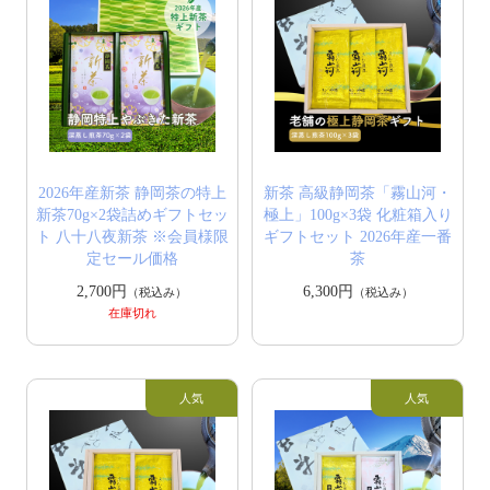
2026年産新茶 静岡茶の特上
新茶 高級静岡茶「霧山河・
新茶70g×2袋詰めギフトセッ
極上」100g×3袋 化粧箱入り
ト 八十八夜新茶 ※会員様限
ギフトセット 2026年産一番
定セール価格
茶
2,700円
6,300円
（税込み）
（税込み）
在庫切れ