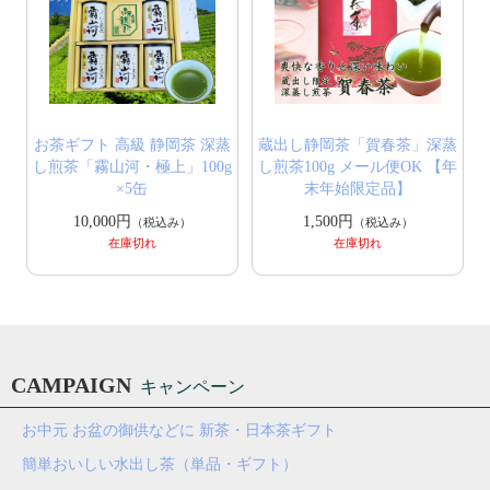
お茶ギフト 高級 静岡茶 深蒸
蔵出し静岡茶「賀春茶」深蒸
し煎茶「霧山河・極上」100g
し煎茶100g メール便OK 【年
×5缶
末年始限定品】
10,000円
1,500円
（税込み）
（税込み）
在庫切れ
在庫切れ
CAMPAIGN
キャンペーン
お中元 お盆の御供などに 新茶・日本茶ギフト
簡単おいしい水出し茶（単品・ギフト）