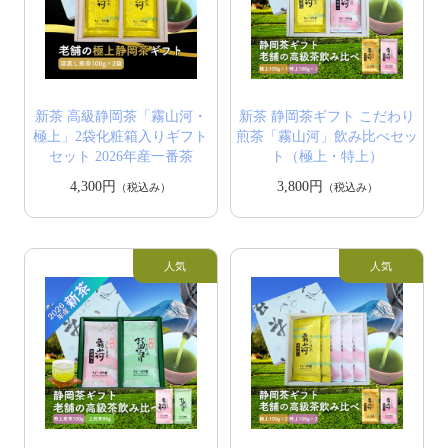
新茶 高級静岡茶「霧山河・
新茶 静岡茶ギフト こだわり
極上」2袋化粧箱入りギフト
煎茶「霧山河」飲み比べセッ
セット 2026年産一番茶
ト（極上・特上）
4,300円
3,800円
（税込み）
（税込み）