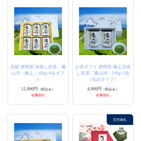
高級 静岡茶 深蒸し煎茶「霧
お茶ギフト 静岡茶 極上深蒸
山河・極上」100g×6缶ギフ
し煎茶「霧山河」100g×2缶
ト
（缶詰タイプ）
12,000円
4,000円
（税込み）
（税込み）
在庫切れ
在庫切れ