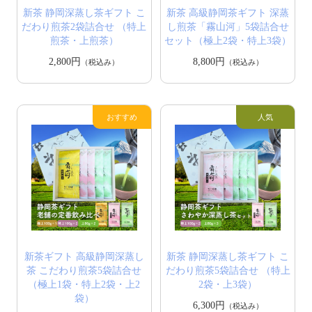
新茶 静岡深蒸し茶ギフト こ
新茶 高級静岡茶ギフト 深蒸
だわり煎茶2袋詰合せ （特上
し煎茶「霧山河」5袋詰合せ
煎茶・上煎茶）
セット（極上2袋・特上3袋）
2,800円
8,800円
（税込み）
（税込み）
新茶ギフト 高級静岡深蒸し
新茶 静岡深蒸し茶ギフト こ
茶 こだわり煎茶5袋詰合せ
だわり煎茶5袋詰合せ （特上
（極上1袋・特上2袋・上2
2袋・上3袋）
袋）
6,300円
（税込み）