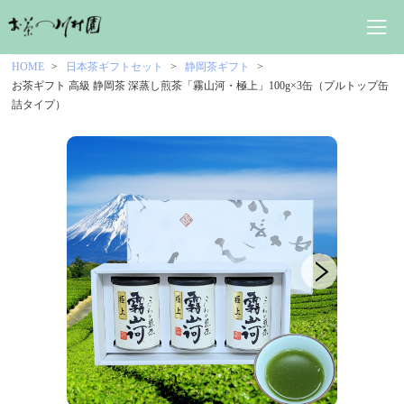
HOME
日本茶ギフトセット
静岡茶ギフト
お茶ギフト 高級 静岡茶 深蒸し煎茶「霧山河・極上」100g×3缶（プルトップ缶
詰タイプ）