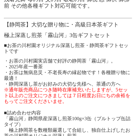
前 その他各種ギフト対応可能です。
【静岡茶】大切な贈り物に・高級日本茶ギフト
極上深蒸し煎茶「霧山河」3缶ギフトセット
■お茶の川村園オリジナル深蒸し煎茶・静岡茶ギフトセッ
トです
・お茶の川村園実店舗で好評の静岡茶「霧山河」。
・2025年産一番茶
・お茶は無病息災・不老長寿の縁起物です！各種贈り物に
最適！
・静岡深蒸し茶がお好みの大切な先様へ、茶通の方へ
※通年販売商品につき随時在庫補充いたしますが、5セッ
ト以上
のご注文につきましては７日程度お日にちの余裕を
もってご注文くださいませ。
■詰め合わせ内容
「霧山河」静岡県産深蒸し煎茶100g×3缶（プルトップ缶詰
タイプ）
極上静岡茶を数種類厳選して合組し、独自仕上げしたお
茶の川村園オリジナル深蒸し煎茶。