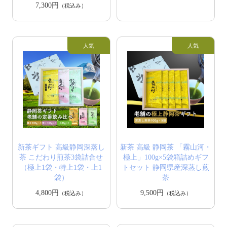
7,300円
（税込み）
新茶ギフト 高級静岡深蒸し
新茶 高級 静岡茶 「霧山河・
茶 こだわり煎茶3袋詰合せ
極上」100g×5袋箱詰めギフ
（極上1袋・特上1袋・上1
トセット 静岡県産深蒸し煎
袋）
茶
4,800円
9,500円
（税込み）
（税込み）